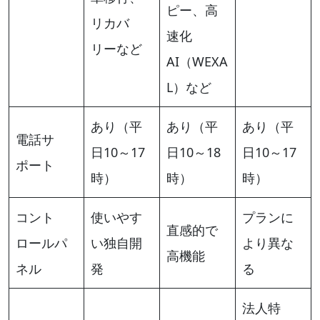
ピー、高
リカバ
速化
リーなど
AI（WEXA
L）など
あり（平
あり（平
あり（平
電話サ
日10～17
日10～18
日10～17
ポート
時）
時）
時）
コント
使いやす
プランに
直感的で
ロールパ
い独自開
より異な
高機能
ネル
発
る
法人特