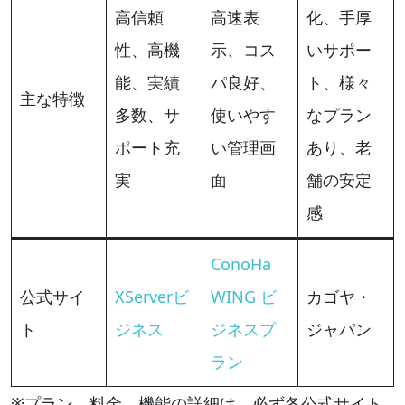
高信頼
高速表
化、手厚
性、高機
示、コス
いサポー
能、実績
パ良好、
ト、様々
主な特徴
多数、サ
使いやす
なプラン
ポート充
い管理画
あり、老
実
面
舗の安定
感
ConoHa
公式サイ
XServerビ
WING ビ
カゴヤ・
ト
ジネス
ジネスプ
ジャパン
ラン
※プラン、料金、機能の詳細は、必ず各公式サイト