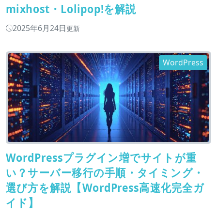
mixhost・Lolipop!を解説
2025年6月24日
更新
WordPress
WordPressプラグイン増でサイトが重
い？サーバー移行の手順・タイミング・
選び方を解説【WordPress高速化完全ガ
イド】