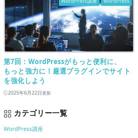
WordPress講座
WordPress
第7回：WordPressがもっと便利に、
もっと強力に！厳選プラグインでサイト
を強化しよう
2025年6月22日
更新
カテゴリー一覧
WordPress講座