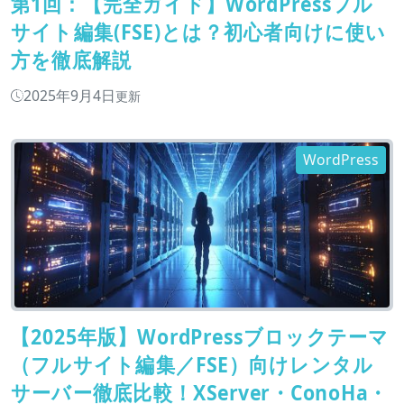
第1回：【完全ガイド】WordPressフル
サイト編集(FSE)とは？初心者向けに使い
方を徹底解説
2025年9月4日
更新
WordPress
【2025年版】WordPressブロックテーマ
（フルサイト編集／FSE）向けレンタル
サーバー徹底比較！XServer・ConoHa・