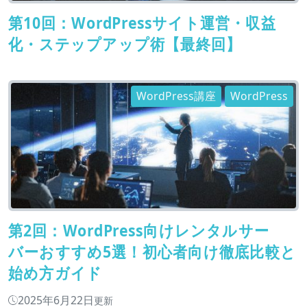
第10回：WordPressサイト運営・収益
化・ステップアップ術【最終回】
WordPress講座
WordPress
第2回：WordPress向けレンタルサー
バーおすすめ5選！初心者向け徹底比較と
始め方ガイド
2025年6月22日
更新