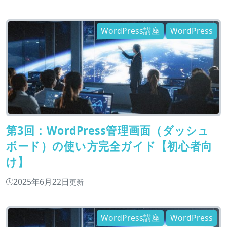
WordPress講座
WordPress
第3回：WordPress管理画面（ダッシュ
ボード）の使い方完全ガイド【初心者向
け】
2025年6月22日
更新
WordPress講座
WordPress