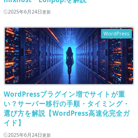
2025年6月24日
更新
WordPress
WordPressプラグイン増でサイトが重
い？サーバー移行の手順・タイミング・
選び方を解説【WordPress高速化完全ガ
イド】
2025年6月24日
更新