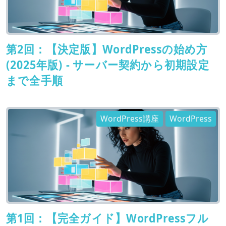
第2回：【決定版】WordPressの始め方
(2025年版) - サーバー契約から初期設定
まで全手順
WordPress講座
WordPress
第1回：【完全ガイド】WordPressフル