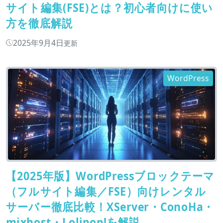
サイト編集(FSE)とは？初心者向けに使い
方を徹底解説
2025年9月4日
更新
WordPress
【2025年版】WordPressブロックテーマ
（フルサイト編集／FSE）向けレンタル
サーバー徹底比較！XServer・ConoHa・
mixhost・Lolipop!を解説